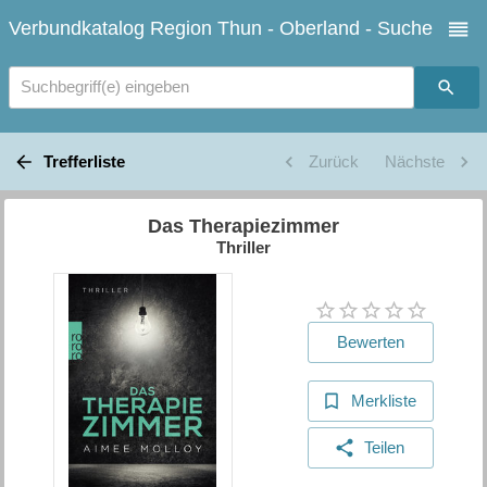
Verbundkatalog Region Thun - Oberland - Suche
Suchbegriff(e) eingeben
Trefferliste
Zurück
Nächste
Das Therapiezimmer
Thriller
Bewerten
Merkliste
Teilen