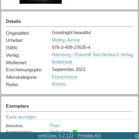
Details
Goodnight beautiful
Originaltitel
:
Molloy, Aimee
Urheber
:
978-3-499-27635-4
ISBN
:
Hamburg : Rowohlt Taschenbuch Verlag
Verlag
:
Belletristik
Medienart
:
September 2023
Erscheinungsjahr
:
Erwachsene
Alterskategorie
:
Rororo
Reihe
:
Exemplare
Karte anzeigen
Thun
Bibliothek
:
Verfügbar
Exemplarstatus
:
webOpac 5.2.122
Predata AG
-