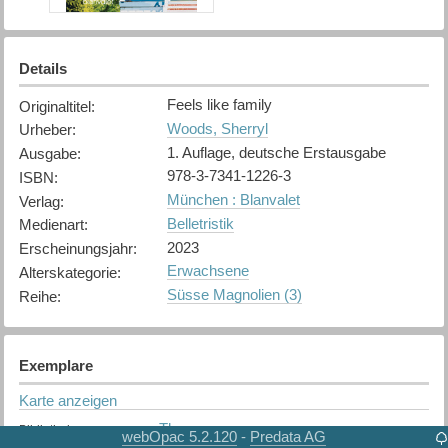
Details
Feels like family
Originaltitel
:
Woods, Sherryl
Urheber
:
1. Auflage, deutsche Erstausgabe
Ausgabe
:
978-3-7341-1226-3
ISBN
:
München : Blanvalet
Verlag
:
Belletristik
Medienart
:
2023
Erscheinungsjahr
:
Erwachsene
Alterskategorie
:
Süsse Magnolien (3)
Reihe
:
Exemplare
Karte anzeigen
Thun
Bibliothek
:
webOpac 5.2.120
Predata AG
-