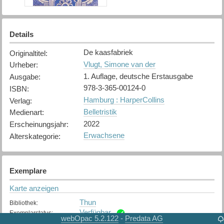
Details
De kaasfabriek
Originaltitel
:
Vlugt, Simone van der
Urheber
:
1. Auflage, deutsche Erstausgabe
Ausgabe
:
978-3-365-00124-0
ISBN
:
Hamburg : HarperCollins
Verlag
:
Belletristik
Medienart
:
2022
Erscheinungsjahr
:
Erwachsene
Alterskategorie
:
Exemplare
Karte anzeigen
Thun
Bibliothek
:
Verfügbar
Exemplarstatus
:
webOpac 5.2.122
Predata AG
-