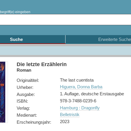
begriff(e) eingeben
Suche
Erweiterte Suche
Die letzte Erzählerin
Roman
The last cuentista
Originaltitel
:
Higuera, Donna Barba
Urheber
:
1. Auflage, deutsche Erstausgabe
Ausgabe
:
978-3-7488-0239-6
ISBN
:
Hamburg : Dragonfly
Verlag
:
Belletristik
Medienart
:
2023
Erscheinungsjahr
: