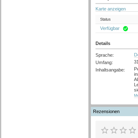
Karte anzeigen
Status
Verfügbar
Details
D
Sprache
:
3
Umfang
:
P
Inhaltsangabe
:
in
A
L
s
[
Me
Q
Rezensionen