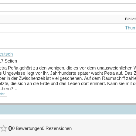
Biblio
Thun
eutsch
17 Seiten
etra Peña gehört zu den wenigen, die es vor dem unausweichlichen We
s Ungewisse liegt vor ihr. Jahrhunderte später wacht Petra auf. Das Z
ber in der Zwischenzeit ist viel geschehen. Auf dem Raumschiff zähle
etzte, die sich an die Erde und das Leben dort erinnert. Kann sie m
ichern?
hr...
uelle: Buchhaus.ch, bearbeitet mit ChatGPT
]
0
0 Bewertungen
0 Rezensionen