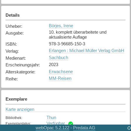
Details
Börjes, Irene
Urheber
:
10. komplett überarbeitete und
Ausgabe
:
aktualisierte Auflage
978-3-96685-150-3
ISBN
:
Erlangen : Michael Müller Verlag GmbH
Verlag
:
Sachbuch
Medienart
:
2023
Erscheinungsjahr
:
Erwachsene
Alterskategorie
:
MM-Reisen
Reihe
:
Exemplare
Karte anzeigen
Thun
Bibliothek
:
Verfügbar
Exemplarstatus
:
webOpac 5.2.122
Predata AG
-