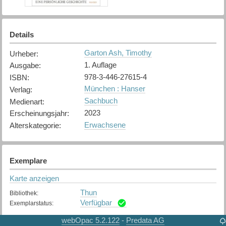
Details
Garton Ash, Timothy
Urheber
:
1. Auflage
Ausgabe
:
978-3-446-27615-4
ISBN
:
München : Hanser
Verlag
:
Sachbuch
Medienart
:
2023
Erscheinungsjahr
:
Erwachsene
Alterskategorie
:
Exemplare
Karte anzeigen
Thun
Bibliothek
:
Verfügbar
Exemplarstatus
:
webOpac 5.2.122
Predata AG
-