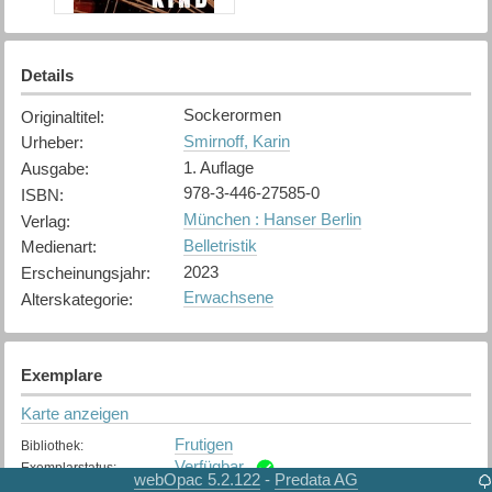
Details
Sockerormen
Originaltitel
:
Smirnoff, Karin
Urheber
:
1. Auflage
Ausgabe
:
978-3-446-27585-0
ISBN
:
München : Hanser Berlin
Verlag
:
Belletristik
Medienart
:
2023
Erscheinungsjahr
:
Erwachsene
Alterskategorie
:
Exemplare
Karte anzeigen
Frutigen
Bibliothek
:
Verfügbar
Exemplarstatus
:
webOpac 5.2.122
Predata AG
-