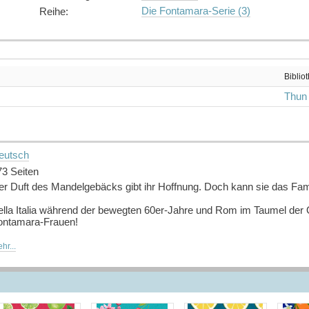
Die Fontamara-Serie (3)
Reihe
:
Biblio
Thun
eutsch
73 Seiten
er Duft des Mandelgebäcks gibt ihr Hoffnung. Doch kann sie das Fami
ella Italia während der bewegten 60er-Jahre und Rom im Taumel der 
ontamara-Frauen!
oller Stolz hat Diana die Nachfolge ihrer Mutter im Familienunterneh
hr...
ufbruchsstimmung, durch die Strassen wehen Klänge von Rock 'n' Rol
arben. Während dieser Zeit sollen auch die Olympischen Sommerspie
hance für den Aufstieg ihres Unternehmens. Wer könnte schliessl
on der Olympiade träumt, werden die Nöte Dianas immer grösser. Kann 
vor es zu spät ist?