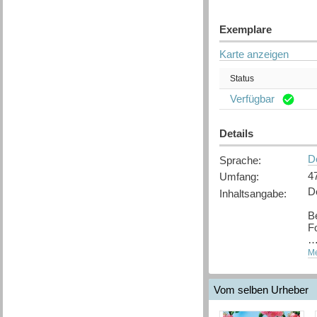
Exemplare
Karte anzeigen
Status
Verfügbar
Details
D
Sprache
:
4
Umfang
:
D
Inhaltsangabe
:
B
F
V
Me
A
F
C
Vom selben Urheber
v
be