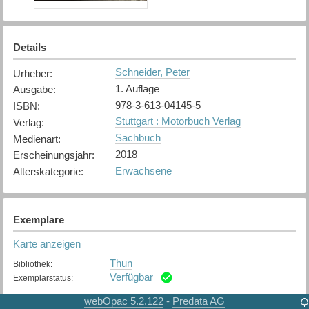
Details
Schneider, Peter
Urheber
:
1. Auflage
Ausgabe
:
978-3-613-04145-5
ISBN
:
Stuttgart : Motorbuch Verlag
Verlag
:
Sachbuch
Medienart
:
2018
Erscheinungsjahr
:
Erwachsene
Alterskategorie
:
Exemplare
Karte anzeigen
Thun
Bibliothek
:
Verfügbar
Exemplarstatus
:
webOpac 5.2.122
Predata AG
-