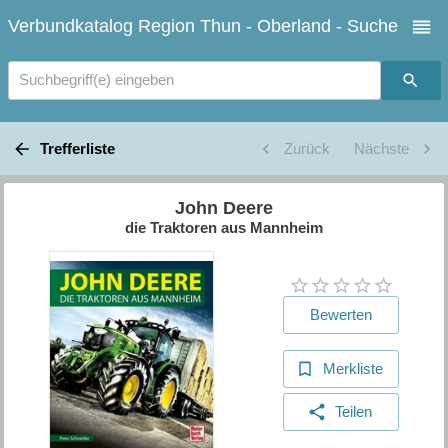
Verbundkatalog Region Thun - Oberland - Suche
Suchbegriff(e) eingeben
Trefferliste
Zurück
Nächste
John Deere
die Traktoren aus Mannheim
Bewerten
Merkliste
Teilen