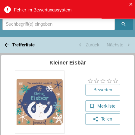
Verbundkatalog Region Thun - Oberland - Suche
Fehler im Bewertungssystem
Suchbegriff(e) eingeben
Trefferliste
Zurück
Nächste
Kleiner Eisbär
Bewerten
Merkliste
Teilen