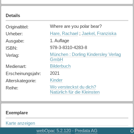
Details
Where are you polar bear?
Originaltitel
:
Hare, Rachael
;
Jaekel, Franziska
Urheber
:
1. Auflage
Ausgabe
:
978-3-8310-4283-8
ISBN
:
München : Dorling Kindersley Verlag
Verlag
:
GmbH
Bilderbuch
Medienart
:
2021
Erscheinungsjahr
:
Kinder
Alterskategorie
:
Wo versteckst du dich?
Reihe
:
Natürlich für die Kleinsten
Exemplare
Karte anzeigen
webOpac 5.2.120
Predata AG
-
Thun
Bibliothek
: