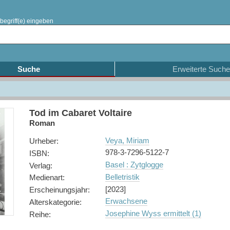
begriff(e) eingeben
Suche
Erweiterte Suche
Tod im Cabaret Voltaire
Roman
Veya, Miriam
Urheber
:
978-3-7296-5122-7
ISBN
:
Basel : Zytglogge
Verlag
:
Belletristik
Medienart
:
[2023]
Erscheinungsjahr
:
Erwachsene
Alterskategorie
:
Josephine Wyss ermittelt (1)
Reihe
: