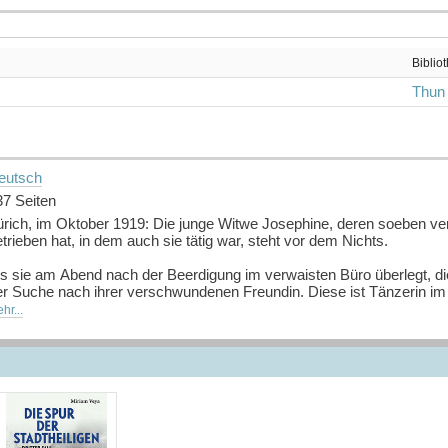
Biblio
Thun
eutsch
37 Seiten
ürich, im Oktober 1919: Die junge Witwe Josephine, deren soeben ve
trieben hat, in dem auch sie tätig war, steht vor dem Nichts.
ls sie am Abend nach der Beerdigung im verwaisten Büro überlegt, die
er Suche nach ihrer verschwundenen Freundin. Diese ist Tänzerin i
ftraggeberin als Künstlerin arbeitet.
hr...
gentlich will Josephine den Auftrag ablehnen. Doch dann wird die Kü
rabstürzenden Kulissenteil erschlagen, und Josephine glaubt als Einzi
mitteln.
bei bringt sie nicht nur sich selbst in Gefahr, sondern muss sich a
rau ein unabhängiges Leben führen zu können. Die Autorin erzählt ein
tuellen Bezug überrascht. Gleichzeitig zeichnet sie ein authentische