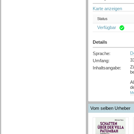
Karte anzeigen
Status
Verfügbar
Details
D
Sprache
:
3
Umfang
:
Z
Inhaltsangabe
:
be
A
d
Au
Me
Ei
he
Vom selben Urheber
er
Da
F
ak