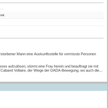
thek
rstorbener Mann eine Auskunftsstelle für vermisste Personen
ses aufzulösen, stürmt eine Frau herein und beauftragt sie mit
m Cabaret Voltaire, der Wiege der DADA-Bewegung, wo auch die
nstlerin auf der Bühne des Kleintheaters von einem
ge nicht an einen Unfall. Sie beginnt, auf eigene Faust zu
uch gegen alle Widerstände den Weg freikämpfen, als alleinstehende
en spannenden historischen Kriminalfall, der durch seinen
s und atmosphärisch dichtes Bild des Lebens in Zürich vor hundert