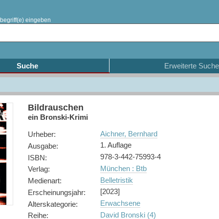
begriff(e) eingeben
Suche
Erweiterte Suche
Bildrauschen
ein Bronski-Krimi
Aichner, Bernhard
Urheber
:
1. Auflage
Ausgabe
:
978-3-442-75993-4
ISBN
:
München : Btb
Verlag
:
Belletristik
Medienart
:
[2023]
Erscheinungsjahr
:
Erwachsene
Alterskategorie
:
David Bronski (4)
Reihe
: