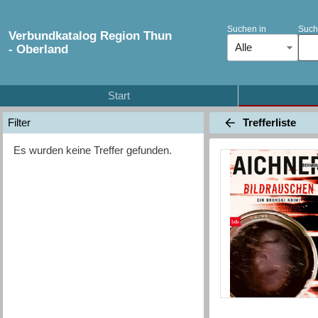
Suchen in
Such
Verbundkatalog Region Thun
Alle
- Oberland
Start
Trefferliste
Filter
Es wurden keine Treffer gefunden.