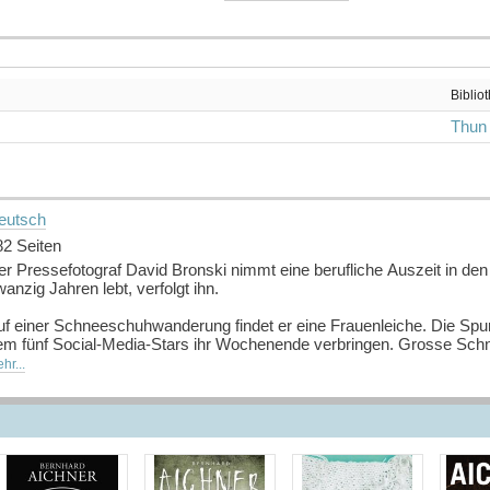
Biblio
Thun
eutsch
82 Seiten
r Pressefotograf David Bronski nimmt eine berufliche Auszeit in den
anzig Jahren lebt, verfolgt ihn.
uf einer Schneeschuhwanderung findet er eine Frauenleiche. Die Spur
em fünf Social-Media-Stars ihr Wochenende verbringen. Grosse Sch
scape-Room. Niemand kann entkommen, auch Bronski nicht.
hr...
uelle: Buchhaus.ch, bearbeitet mit ChatGPT
]