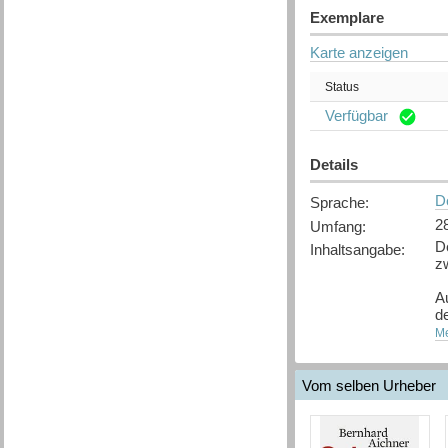
Exemplare
Karte anzeigen
Status
Verfügbar
Details
D
Sprache
:
2
Umfang
:
De
Inhaltsangabe
:
zw
A
d
E
Me
[
Q
Vom selben Urheber