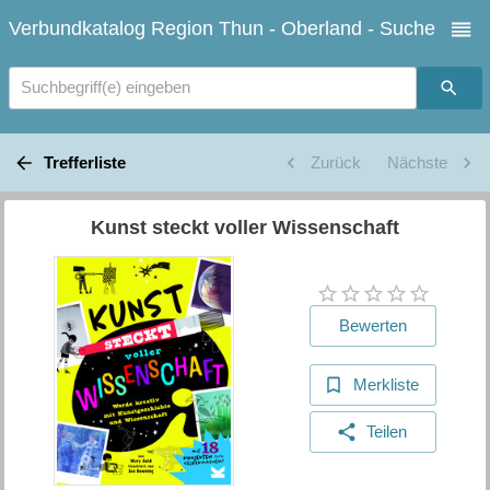
Verbundkatalog Region Thun - Oberland - Suche
Suchbegriff(e) eingeben
Trefferliste
Zurück
Nächste
Kunst steckt voller Wissenschaft
Bewerten
Merkliste
Teilen