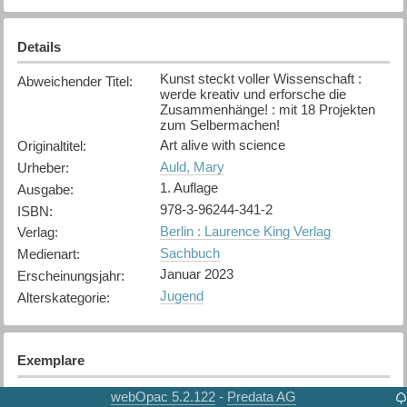
Details
Kunst steckt voller Wissenschaft :
Abweichender Titel
:
werde kreativ und erforsche die
Zusammenhänge! : mit 18 Projekten
zum Selbermachen!
Art alive with science
Originaltitel
:
Auld, Mary
Urheber
:
1. Auflage
Ausgabe
:
978-3-96244-341-2
ISBN
:
Berlin : Laurence King Verlag
Verlag
:
Sachbuch
Medienart
:
Januar 2023
Erscheinungsjahr
:
Jugend
Alterskategorie
:
Exemplare
Karte anzeigen
webOpac 5.2.122
Predata AG
-