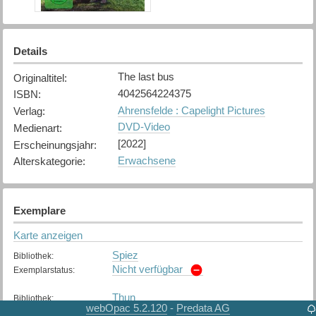
Details
The last bus
Originaltitel
:
4042564224375
ISBN
:
Ahrensfelde : Capelight Pictures
Verlag
:
DVD-Video
Medienart
:
[2022]
Erscheinungsjahr
:
Erwachsene
Alterskategorie
:
Exemplare
Karte anzeigen
Spiez
Bibliothek
:
Nicht verfügbar
Exemplarstatus
:
Thun
Bibliothek
:
webOpac 5.2.120
Predata AG
-
Nicht verfügbar
Exemplarstatus
: