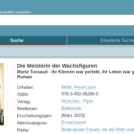
begriff(e) eingeben
Suche
Erweiterte Suche
Die Meisterin der Wachsfiguren
Marie Tussaud - ihr Können war perfekt, ihr Leben war ge
Roman
Melle, Anna-Luise
Urheber
:
978-3-492-06280-0
ISBN
:
München : Piper
Verlag
:
Belletristik
Medienart
:
[März 2023]
Erscheinungsjahr
:
Erwachsene
Alterskategorie
:
Bedeutende Frauen, die die Welt ver
Reihe
: