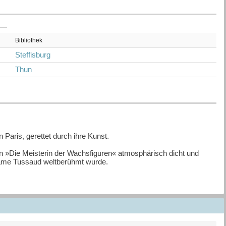
Bibliothek
Steffisburg
Thun
 Paris, gerettet durch ihre Kunst.
an »Die Meisterin der Wachsfiguren« atmosphärisch dicht und
dame Tussaud weltberühmt wurde.
el bei der höchst anspruchsvollen Fertigung von Wachsbüsten und
e Frau mit dem aussergewöhnlichen Talent aufmerksam: Marie darf
 in den attraktiven, aber verheirateten Maler Jacques verliebt,
 Paris herein und bringt Marie in Lebensgefahr - nur ihre Kunst