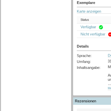
Exemplare
Karte anzeigen
Status
Verfügbar
Nicht verfügbar
Details
D
Sprache
:
31
Umfang
:
Ma
Inhaltsangabe
:
A
u
P
Me
-f
ei
br
Rezensionen
We