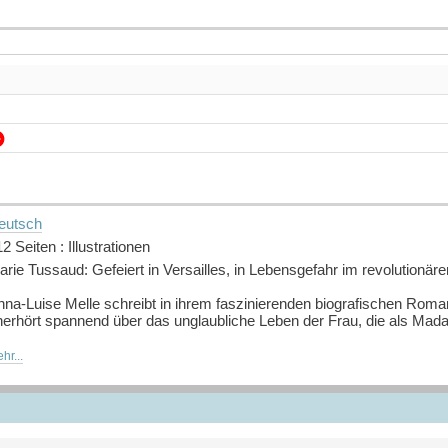
eutsch
2 Seiten : Illustrationen
rie Tussaud: Gefeiert in Versailles, in Lebensgefahr im revolutionären
nna-Luise Melle schreibt in ihrem faszinierenden biografischen Rom
nerhört spannend über das unglaubliche Leben der Frau, die als Ma
aris, 1778: Am glücklichsten ist Marie Tussaud, wenn sie ihrem Onk
hr...
iguren helfen darf. Bald wird man in Versailles auf die schöne jung
ne Schwester des Königs unterrichten! Dass sie sich dabei unsterblich
ingt sie in Schwierigkeiten.
nig später jedoch bricht die Französische Revolution mit Gewalt über