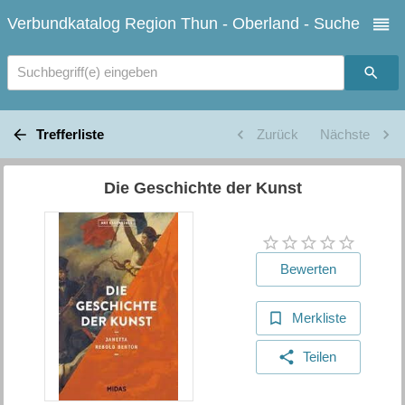
Verbundkatalog Region Thun - Oberland - Suche
Suchbegriff(e) eingeben
Trefferliste
Zurück
Nächste
Die Geschichte der Kunst
Bewerten
Merkliste
Teilen