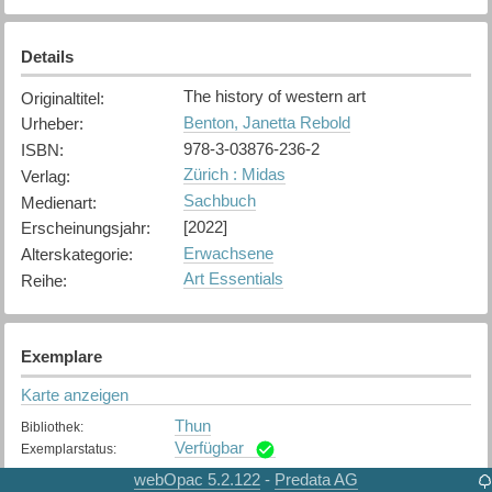
Details
The history of western art
Originaltitel
:
Benton, Janetta Rebold
Urheber
:
978-3-03876-236-2
ISBN
:
Zürich : Midas
Verlag
:
Sachbuch
Medienart
:
[2022]
Erscheinungsjahr
:
Erwachsene
Alterskategorie
:
Art Essentials
Reihe
:
Exemplare
Karte anzeigen
Thun
Bibliothek
:
Verfügbar
Exemplarstatus
:
webOpac 5.2.122
Predata AG
-