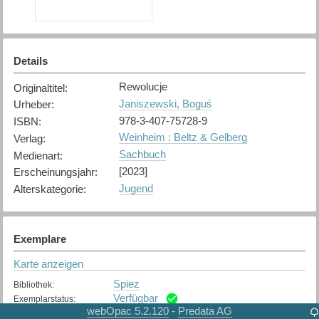
Details
Rewolucje
Originaltitel
:
Janiszewski, Boguś
Urheber
:
978-3-407-75728-9
ISBN
:
Weinheim : Beltz & Gelberg
Verlag
:
Sachbuch
Medienart
:
[2023]
Erscheinungsjahr
:
Jugend
Alterskategorie
:
Exemplare
Karte anzeigen
Spiez
Bibliothek
:
Verfügbar
Exemplarstatus
:
webOpac 5.2.120
Predata AG
-