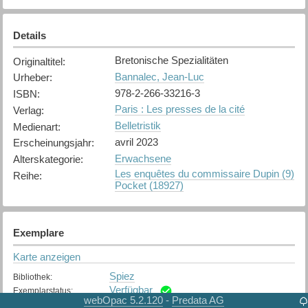
Details
Bretonische Spezialitäten
Originaltitel
:
Bannalec, Jean-Luc
Urheber
:
978-2-266-33216-3
ISBN
:
Paris : Les presses de la cité
Verlag
:
Belletristik
Medienart
:
avril 2023
Erscheinungsjahr
:
Erwachsene
Alterskategorie
:
Les enquêtes du commissaire Dupin (9)
Reihe
:
Pocket (18927)
Exemplare
Karte anzeigen
Spiez
Bibliothek
:
Verfügbar
Exemplarstatus
:
webOpac 5.2.120
Predata AG
-