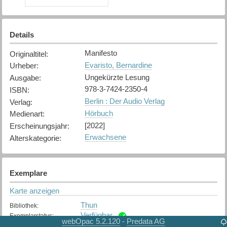
Details
Manifesto
Originaltitel
:
Evaristo, Bernardine
Urheber
:
Ungekürzte Lesung
Ausgabe
:
978-3-7424-2350-4
ISBN
:
Berlin : Der Audio Verlag
Verlag
:
Hörbuch
Medienart
:
[2022]
Erscheinungsjahr
:
Erwachsene
Alterskategorie
:
Exemplare
Karte anzeigen
Thun
Bibliothek
:
Verfügbar
Exemplarstatus
:
webOpac 5.2.120
Predata AG
-