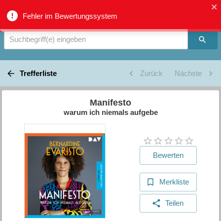
Verbundkatalog Region Thun - Oberland - Suche
Fehler im Bewertungssystem
Suchbegriff(e) eingeben
Trefferliste
Zurück
Nächste
Manifesto
warum ich niemals aufgebe
Bewerten
Merkliste
Teilen