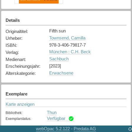
Details
Fifth sun
Originaltitel
:
Townsend, Camilla
Urheber
:
978-3-406-79817-7
ISBN
:
München : C.H. Beck
Verlag
:
Sachbuch
Medienart
:
[2023]
Erscheinungsjahr
:
Erwachsene
Alterskategorie
:
Exemplare
Karte anzeigen
Thun
Bibliothek
:
Verfügbar
Exemplarstatus
:
webOpac 5.2.122
Predata AG
-