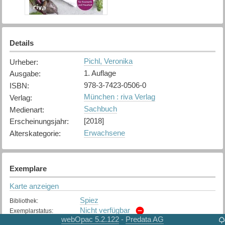
Details
Pichl, Veronika
Urheber
:
1. Auflage
Ausgabe
:
978-3-7423-0506-0
ISBN
:
München : riva Verlag
Verlag
:
Sachbuch
Medienart
:
[2018]
Erscheinungsjahr
:
Erwachsene
Alterskategorie
:
Exemplare
Karte anzeigen
Spiez
Bibliothek
:
Nicht verfügbar
Exemplarstatus
:
webOpac 5.2.122
Predata AG
-