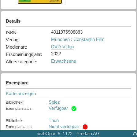
Details
4011976908883
ISBN
:
München : Constantin Film
Verlag
:
DVD-Video
Medienart
:
2022
Erscheinungsjahr
:
Erwachsene
Alterskategorie
:
Exemplare
Karte anzeigen
Spiez
Bibliothek
:
Verfügbar
Exemplarstatus
:
Thun
Bibliothek
:
Nicht verfügbar
Exemplarstatus
:
webOpac 5.2.122
Predata AG
-