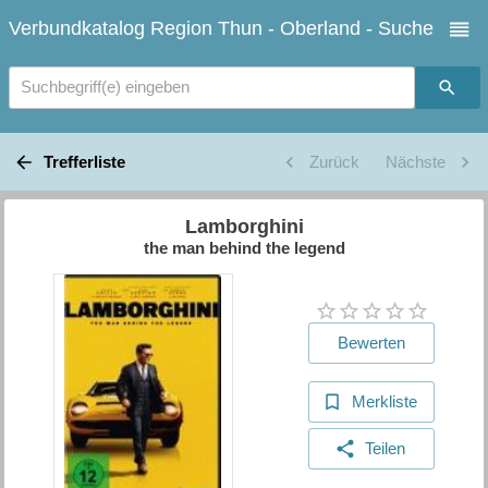
Verbundkatalog Region Thun - Oberland - Suche
Suchbegriff(e) eingeben
Trefferliste
Zurück
Nächste
Lamborghini
the man behind the legend
Bewerten
Merkliste
Teilen