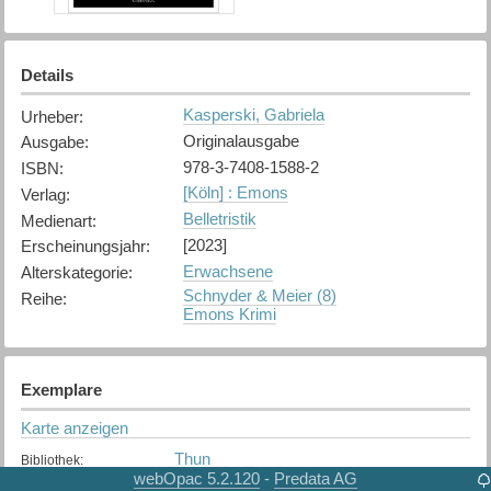
Details
Kasperski, Gabriela
Urheber
:
Originalausgabe
Ausgabe
:
978-3-7408-1588-2
ISBN
:
[Köln] : Emons
Verlag
:
Belletristik
Medienart
:
[2023]
Erscheinungsjahr
:
Erwachsene
Alterskategorie
:
Schnyder & Meier (8)
Reihe
:
Emons Krimi
Exemplare
Karte anzeigen
Thun
Bibliothek
:
webOpac 5.2.120
Predata AG
-
Verfügbar
Exemplarstatus
: