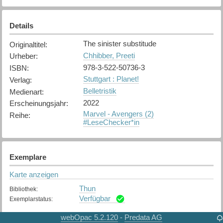
Details
The sinister substitude
Originaltitel
:
Chhibber, Preeti
Urheber
:
978-3-522-50736-3
ISBN
:
Stuttgart : Planet!
Verlag
:
Belletristik
Medienart
:
2022
Erscheinungsjahr
:
Marvel - Avengers (2)
Reihe
:
#LeseChecker*in
Exemplare
Karte anzeigen
Thun
Bibliothek
:
Verfügbar
Exemplarstatus
:
webOpac 5.2.120
Predata AG
-