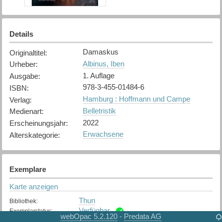
Details
Damaskus
Originaltitel
:
Albinus, Iben
Urheber
:
1. Auflage
Ausgabe
:
978-3-455-01484-6
ISBN
:
Hamburg : Hoffmann und Campe
Verlag
:
Belletristik
Medienart
:
2022
Erscheinungsjahr
:
Erwachsene
Alterskategorie
:
Exemplare
Karte anzeigen
Thun
Bibliothek
:
Verfügbar
Exemplarstatus
:
webOpac 5.2.120
Predata AG
-