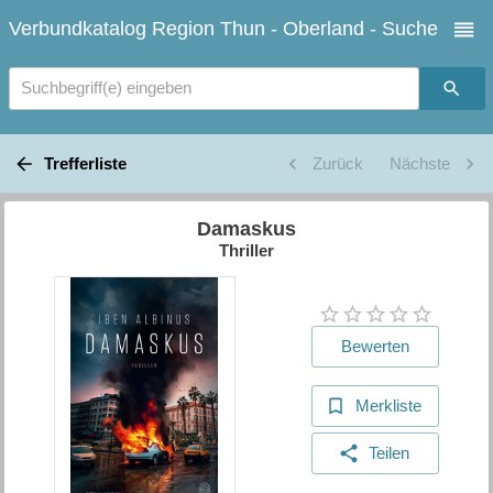
Verbundkatalog Region Thun - Oberland - Suche
Suchbegriff(e) eingeben
Trefferliste
Zurück
Nächste
Damaskus
Thriller
Bewerten
Merkliste
Teilen