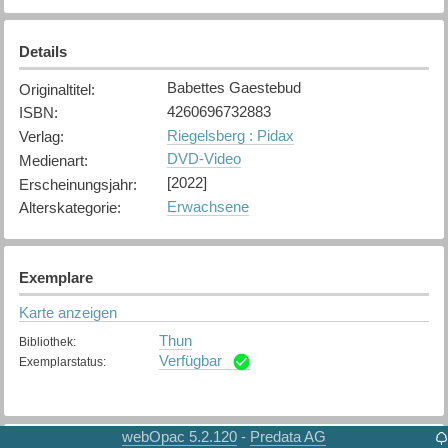
Details
Babettes Gaestebud
Originaltitel
:
4260696732883
ISBN
:
Riegelsberg : Pidax
Verlag
:
DVD-Video
Medienart
:
[2022]
Erscheinungsjahr
:
Erwachsene
Alterskategorie
:
Exemplare
Karte anzeigen
Thun
Bibliothek
:
Verfügbar
Exemplarstatus
:
webOpac 5.2.120
Predata AG
-