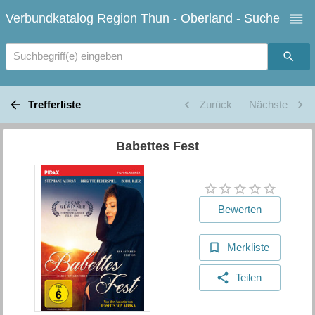
Verbundkatalog Region Thun - Oberland - Suche
Suchbegriff(e) eingeben
Trefferliste
Zurück
Nächste
Babettes Fest
Bewerten
Merkliste
Teilen