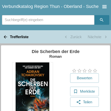
Verbundkatalog Region Thun - Oberland - Suche
Suchbegriff(e) eingeben
Trefferliste
Zurück
Nächste
Die Scherben der Erde
Roman
Bewerten
Merkliste
Teilen