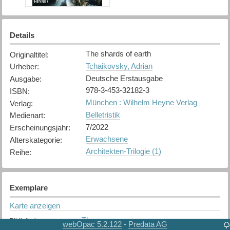
Details
The shards of earth
Originaltitel
:
Tchaikovsky, Adrian
Urheber
:
Deutsche Erstausgabe
Ausgabe
:
978-3-453-32182-3
ISBN
:
München : Wilhelm Heyne Verlag
Verlag
:
Belletristik
Medienart
:
7/2022
Erscheinungsjahr
:
Erwachsene
Alterskategorie
:
Architekten-Trilogie (1)
Reihe
:
Exemplare
Karte anzeigen
Thun
Bibliothek
:
webOpac 5.2.122
Predata AG
-