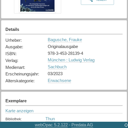
Details
Bagusche, Frauke
Urheber
:
Originalausgabe
Ausgabe
:
978-3-453-28139-4
ISBN
:
München : Ludwig Verlag
Verlag
:
Sachbuch
Medienart
:
03/2023
Erscheinungsjahr
:
Erwachsene
Alterskategorie
:
Exemplare
Karte anzeigen
Thun
Bibliothek
:
Verfügbar
webOpac 5.2.122
Predata AG
-
Exemplarstatus
: