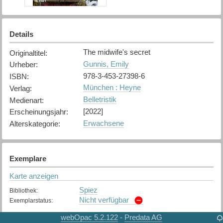
Details
The midwife's secret
Originaltitel
:
Gunnis, Emily
Urheber
:
978-3-453-27398-6
ISBN
:
München : Heyne
Verlag
:
Belletristik
Medienart
:
[2022]
Erscheinungsjahr
:
Erwachsene
Alterskategorie
:
Exemplare
Karte anzeigen
Spiez
Bibliothek
:
Nicht verfügbar
Exemplarstatus
:
webOpac 5.2.122
Predata AG
-
Steffisburg
Bibliothek
: