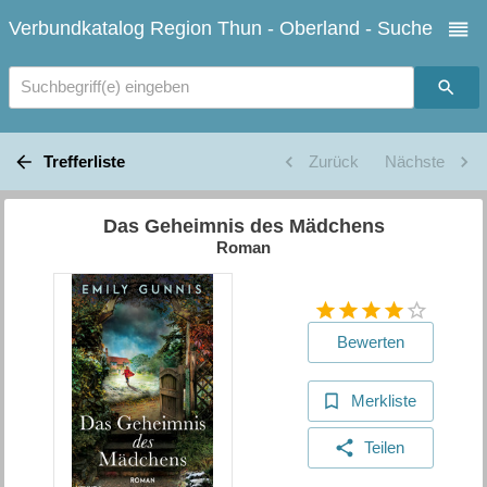
Verbundkatalog Region Thun - Oberland - Suche
Suchbegriff(e) eingeben
Trefferliste
Zurück
Nächste
Das Geheimnis des Mädchens
Roman
Bewerten
Merkliste
Teilen