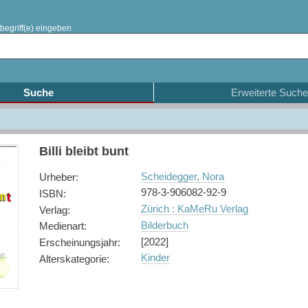
begriff(e) eingeben
Suche
Erweiterte Suche
Billi bleibt bunt
Scheidegger, Nora
Urheber
:
978-3-906082-92-9
ISBN
:
Zürich : KaMeRu Verlag
Verlag
:
Bilderbuch
Medienart
:
[2022]
Erscheinungsjahr
:
Kinder
Alterskategorie
: