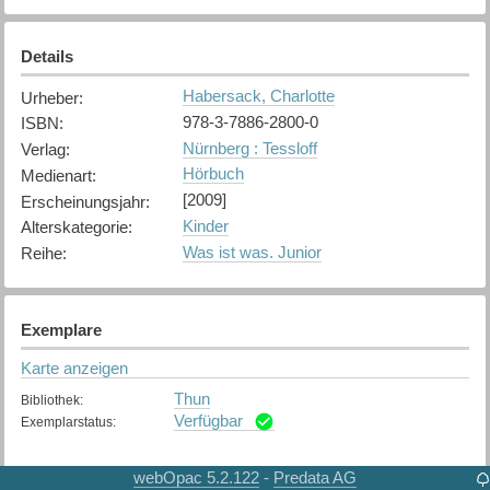
Details
Habersack, Charlotte
Urheber
:
978-3-7886-2800-0
ISBN
:
Nürnberg : Tessloff
Verlag
:
Hörbuch
Medienart
:
[2009]
Erscheinungsjahr
:
Kinder
Alterskategorie
:
Was ist was. Junior
Reihe
:
Exemplare
Karte anzeigen
Thun
Bibliothek
:
Verfügbar
Exemplarstatus
:
webOpac 5.2.122
Predata AG
-