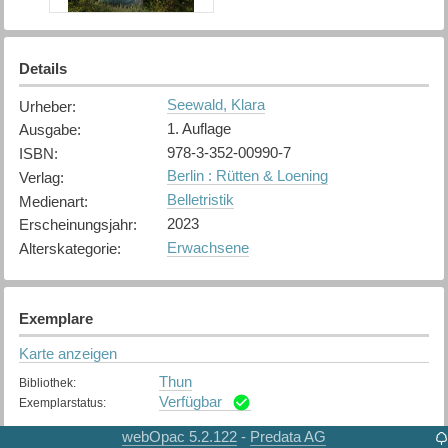
Details
Seewald, Klara
Urheber
:
1. Auflage
Ausgabe
:
978-3-352-00990-7
ISBN
:
Berlin : Rütten & Loening
Verlag
:
Belletristik
Medienart
:
2023
Erscheinungsjahr
:
Erwachsene
Alterskategorie
:
Exemplare
Karte anzeigen
Thun
Bibliothek
:
Verfügbar
Exemplarstatus
:
webOpac 5.2.122
Predata AG
-