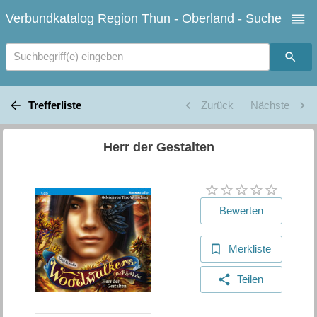
Verbundkatalog Region Thun - Oberland - Suche
Suchbegriff(e) eingeben
Trefferliste
Zurück
Nächste
Herr der Gestalten
Bewerten
Merkliste
Teilen