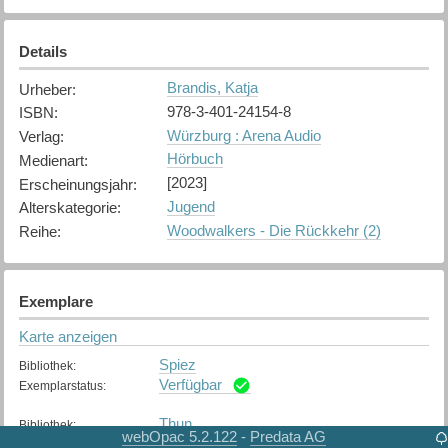
Details
Brandis, Katja
Urheber
:
978-3-401-24154-8
ISBN
:
Würzburg : Arena Audio
Verlag
:
Hörbuch
Medienart
:
[2023]
Erscheinungsjahr
:
Jugend
Alterskategorie
:
Woodwalkers - Die Rückkehr (2)
Reihe
:
Exemplare
Karte anzeigen
Spiez
Bibliothek
:
Verfügbar
Exemplarstatus
:
Thun
Bibliothek
:
webOpac 5.2.122
Predata AG
-
Verfügbar
Exemplarstatus
: