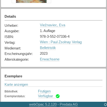
Details
Viežnaviec, Eva
Urheber
:
1. Auflage
Ausgabe
:
978-3-552-07336-4
ISBN
:
Wien : Paul Zsolnay Verlag
Verlag
:
Belletristik
Medienart
:
2023
Erscheinungsjahr
:
Erwachsene
Alterskategorie
:
Exemplare
Karte anzeigen
Frutigen
Bibliothek
:
Verfügbar
Exemplarstatus
:
webOpac 5.2.120
Predata AG
-
Thun
Bibliothek
: