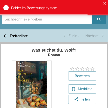
Verbundkatalog Region Thun - Oberland - Suche
Fehler im Bewertungssystem
Suchbegriff(e) eingeben
Trefferliste
Zurück
Nächste
Was suchst du, Wolf?
Roman
Bewerten
Merkliste
Teilen