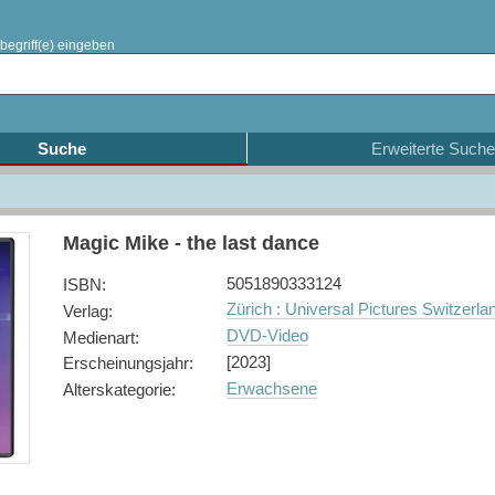
begriff(e) eingeben
Suche
Erweiterte Suche
Magic Mike - the last dance
5051890333124
ISBN
:
Zürich : Universal Pictures Switzer
Verlag
:
DVD-Video
Medienart
:
[2023]
Erscheinungsjahr
:
Erwachsene
Alterskategorie
: