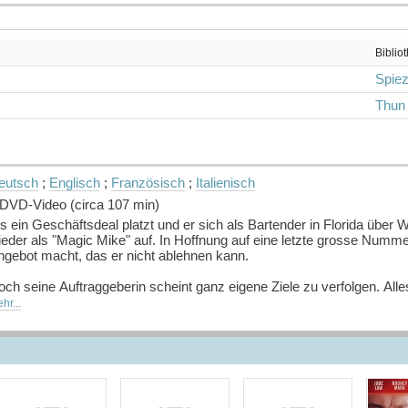
Biblio
Spie
Thun
eutsch
;
Englisch
;
Französisch
;
Italienisch
 DVD-Video (circa 107 min)
s ein Geschäftsdeal platzt und er sich als Bartender in Florida über 
ieder als "Magic Mike" auf. In Hoffnung auf eine letzte grosse Numme
ngebot macht, das er nicht ablehnen kann.
ch seine Auftraggeberin scheint ganz eigene Ziele zu verfolgen. Alles 
ird es ihm gelingen, eine neue Gruppe heisser neuer Tänzer in Form 
hr...
uelle: Buchhaus.ch, bearbeitet mit ChatGPT
]