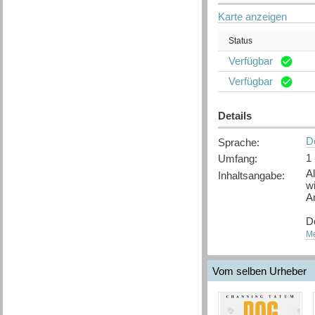
Karte anzeigen
Status
Verfügbar
Verfügbar
Details
D
Sprache
:
1
Umfang
:
Al
Inhaltsangabe
:
w
A
Do
W
Me
[
Q
Vom selben Urheber