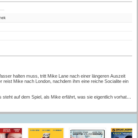
thek
z
Wasser halten muss, tritt Mike Lane nach einer längeren Auszeit
r reist Mike nach London, nachdem ihm eine reiche Socialite ein
steht auf dem Spiel, als Mike erfährt, was sie eigentlich vorhat.
zu bringen, um ihren Plan in die Tat umzusetzen?