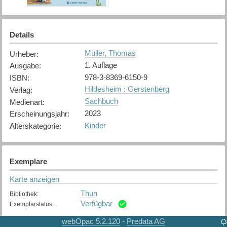
Details
Müller, Thomas
Urheber
:
1. Auflage
Ausgabe
:
978-3-8369-6150-9
ISBN
:
Hildesheim : Gerstenberg
Verlag
:
Sachbuch
Medienart
:
2023
Erscheinungsjahr
:
Kinder
Alterskategorie
:
Exemplare
Karte anzeigen
Thun
Bibliothek
:
Verfügbar
Exemplarstatus
:
webOpac 5.2.120
Predata AG
-