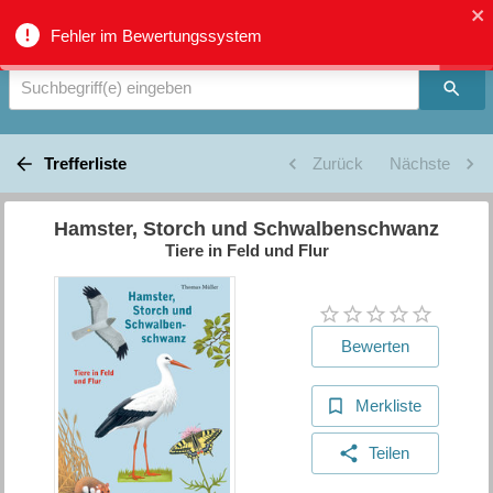
Verbundkatalog Region Thun - Oberland - Suche
Fehler im Bewertungssystem
Suchbegriff(e) eingeben
Trefferliste
Zurück
Nächste
Hamster, Storch und Schwalbenschwanz
Tiere in Feld und Flur
Bewerten
Merkliste
Teilen