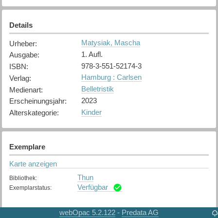
Details
Matysiak, Mascha
Urheber
:
1. Aufl.
Ausgabe
:
978-3-551-52174-3
ISBN
:
Hamburg : Carlsen
Verlag
:
Belletristik
Medienart
:
2023
Erscheinungsjahr
:
Kinder
Alterskategorie
:
Exemplare
Karte anzeigen
Thun
Bibliothek
:
Verfügbar
Exemplarstatus
:
webOpac 5.2.122
Predata AG
-