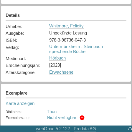
Details
Whitmore, Felicity
Urheber
:
Ungekürzte Lesung
Ausgabe
:
978-3-98736-047-3
ISBN
:
Untermünkheim : Steinbach
Verlag
:
sprechende Bücher
Hörbuch
Medienart
:
[2023]
Erscheinungsjahr
:
Erwachsene
Alterskategorie
:
Exemplare
Karte anzeigen
Thun
Bibliothek
:
Nicht verfügbar
Exemplarstatus
:
webOpac 5.2.122
Predata AG
-