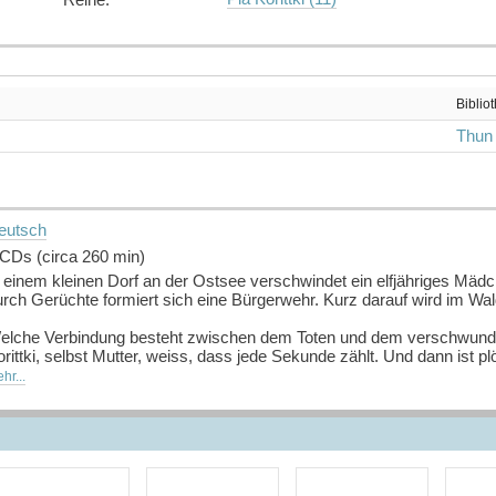
Biblio
Thun
eutsch
 CDs (circa 260 min)
 einem kleinen Dorf an der Ostsee verschwindet ein elfjähriges Mädch
urch Gerüchte formiert sich eine Bürgerwehr. Kurz darauf wird im Wal
elche Verbindung besteht zwischen dem Toten und dem verschwunde
rittki, selbst Mutter, weiss, dass jede Sekunde zählt. Und dann ist 
hr...
n neuer Fall für Kommissarin Pia Korittki.
uelle: Buchhaus.ch, bearbeitet mit ChatGPT
]