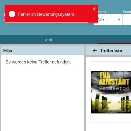
Suchen in
Such
Fehler im Bewertungssystem
Verbundkatalog Region Thun
Alle
- Oberland
Start
Trefferliste
Filter
Es wurden keine Treffer gefunden.