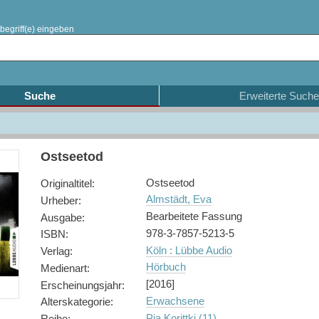
begriff(e) eingeben
Suche
Erweiterte Suche
Ostseetod
Ostseetod
Originaltitel
:
Almstädt, Eva
Urheber
:
Bearbeitete Fassung
Ausgabe
:
978-3-7857-5213-5
ISBN
:
Köln : Lübbe Audio
Verlag
:
Hörbuch
Medienart
:
[2016]
Erscheinungsjahr
:
Erwachsene
Alterskategorie
:
Pia Korittki (11)
Reihe
: