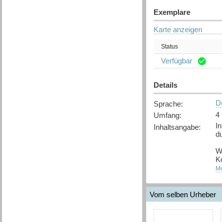
Exemplare
Karte anzeigen
Status
Verfügbar
Details
D
Sprache
:
4
Umfang
:
In
Inhaltsangabe
:
d
W
Ko
Me
Ei
[
Q
Vom selben Urheber