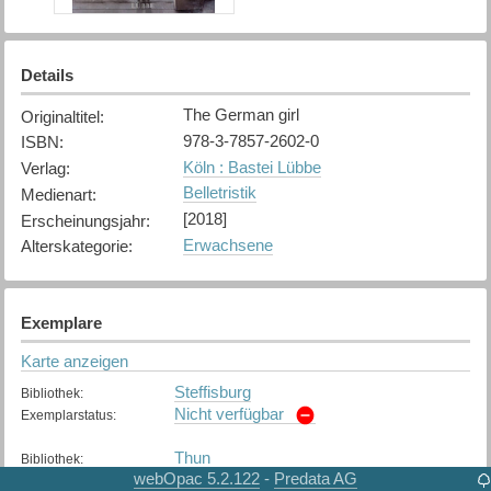
Details
The German girl
Originaltitel
:
978-3-7857-2602-0
ISBN
:
Köln : Bastei Lübbe
Verlag
:
Belletristik
Medienart
:
[2018]
Erscheinungsjahr
:
Erwachsene
Alterskategorie
:
Exemplare
Karte anzeigen
Steffisburg
Bibliothek
:
Nicht verfügbar
Exemplarstatus
:
Thun
Bibliothek
:
webOpac 5.2.122
Predata AG
-
Verfügbar
Exemplarstatus
: