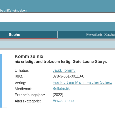
begriff(e) eingeben
Suche
Erweiterte Suche
Komm zu nix
nix erledigt und trotzdem fertig: Gute-Laune-Storys
Jaud, Tommy
Urheber
:
978-3-651-00119-0
ISBN
:
Frankfurt am Main : Fischer Scherz
Verlag
:
Belletristik
Medienart
:
{2022]
Erscheinungsjahr
:
Erwachsene
Alterskategorie
: